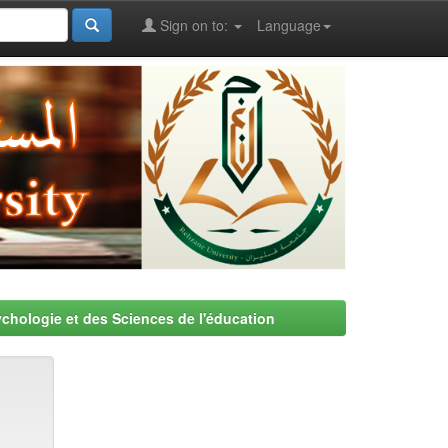
Sign on to:
Language
chologie et des Sciences de l'éducation