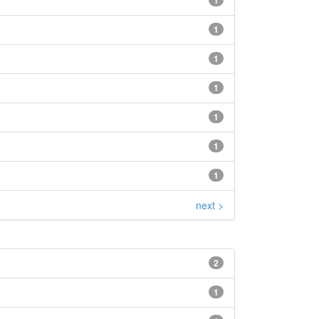
1
1
1
1
1
1
1
next >
2
1