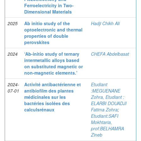
Ferroelectricity in Two-
Dimensional Materials
2025
Ab initio study of the
Hadji Chikh Ali
optoelectronic and thermal
properties of double
perovskites
2024
‘Ab-initio study of ternary
CHEFA Abdelbasat
intermetallic alloys based
on substituted magnetic or
non-magnetic elements.’
2024-
Activité antibactérienne et
Etudiant
07-01
antibiofilm des plantes
:MEGUENANE
médicinales sur les
Zohra, Etudiant :
bactéries isolées des
ELARBI DOUADJI
calculsrénaux
Fatima Zohra
;
Etudiant:SAFI
Mokhtaria,
prof:BELHAMRA
Zineb