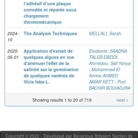
l’adhésif d’une plaque
corrodée et réparée sous
chargement
thermomécanique
2024-
The Analysis Techniques
MELLALI, Sarah
10
2025-
Application d'extrait de
Etudiants: SAADNA
06-01
quelques algues en vue
TALEB EBEIDI,
d'atténuer l'effet de la
Ahmedou, Sidi Yahya
salinité sur la germination
; Mohammed El
de quelques variétés de
Amine AHMED
Vicia faba L.
AMAR KETT ; Prof.
BACHIR BOUIADJRA
Showing results 1 to 20 of 719
next >
Copyright © 2022 - Développé par Benarioua Ibtissem Section de