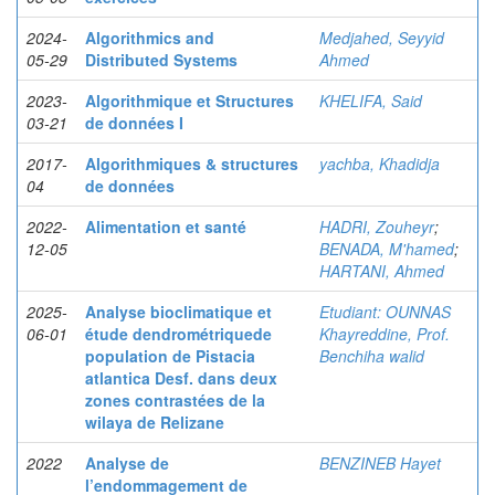
2024-
Algorithmics and
Medjahed, Seyyid
05-29
Distributed Systems
Ahmed
2023-
Algorithmique et Structures
KHELIFA, Said
03-21
de données I
2017-
Algorithmiques & structures
yachba, Khadidja
04
de données
2022-
Alimentation et santé
HADRI, Zouheyr
;
12-05
BENADA, M'hamed
;
HARTANI, Ahmed
2025-
Analyse bioclimatique et
Etudiant: OUNNAS
06-01
étude dendrométriquede
Khayreddine, Prof.
population de Pistacia
Benchiha walid
atlantica Desf. dans deux
zones contrastées de la
wilaya de Relizane
2022
Analyse de
BENZINEB Hayet
l’endommagement de