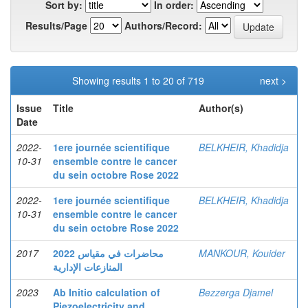
Sort by:
In order:
Results/Page
Authors/Record:
Showing results 1 to 20 of 719
next >
Issue
Title
Author(s)
Date
2022-
1ere journée scientifique
BELKHEIR, Khadidja
10-31
ensemble contre le cancer
du sein octobre Rose 2022
2022-
1ere journée scientifique
BELKHEIR, Khadidja
10-31
ensemble contre le cancer
du sein octobre Rose 2022
2017
2022 محاضرات في مقياس
MANKOUR, Kouider
المنازعات الإدارية
2023
Ab Initio calculation of
Bezzerga Djamel
Piezoelectricity and