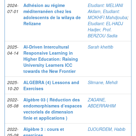
2024-
Adhésion au régime
Etudiant: MELIANI
07-01
méditerranéen chez les
Akilam, Etudiant:
adolescents de la wilaya de
MOKHFI Mahdjouba
;
Relizane
Etudiant: EL-HADJ
Hadjer, Prof.
BERZOU Sadia
2025-
AI-Driven Intercultural
Sarah khettib
04-14
Responsive Learning in
Higher Education: Raising
University Learners ICC
towards the New Frontier
2025-
ALGEBRA (4) Lessons and
Slimane, Mehdi
10-20
Exercises
2022-
Algèbre 03 ( Réduction des
ZAGANE,
05-08
endomorphismes d’espaces
ABDERRAHIM
vectoriels de dimension
finie et applications )
2022-
Algèbre 3 : cours et
DJOURDEM, Habib
05-08
exercices