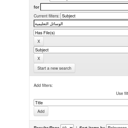
for
Current filters:
Start a new search
Add filters:
Use fil
Results/Page
|
Sort items by